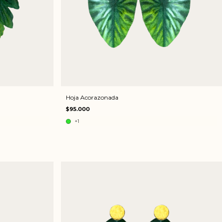
Hoja Acorazonada
$95.000
+1