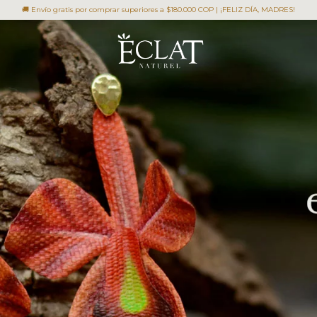
🚚 Envío gratis por comprar superiores a $180.000 COP | ¡FELIZ DÍA, MADRES!