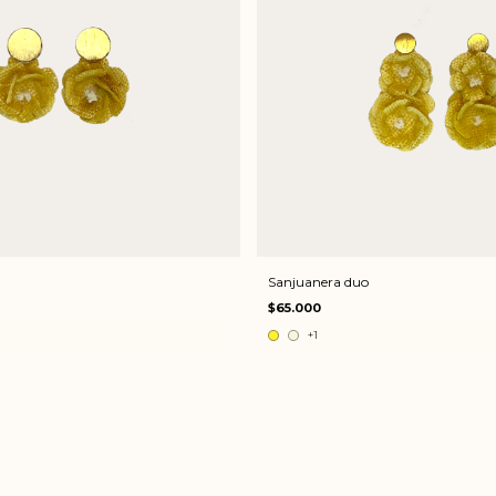
Sanjuanera duo
$65.000
+1