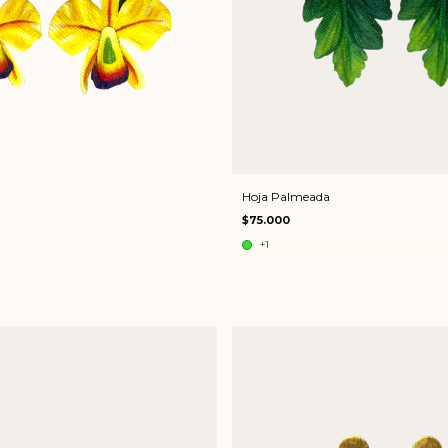
Hoja Palmeada
$75.000
+1