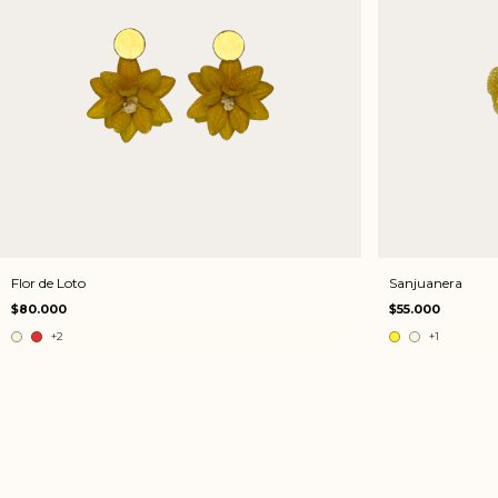
Flor de Loto
Sanjuanera
$80.000
$55.000
+2
+1