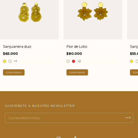
Sanjuanera duo
Flor de Loto
Sanj
$65.000
$80.000
$55.
+1
+2
COMPRAR
COMPRAR
CO
SUSCRÍBETE A NUESTRO NEWSLETTER