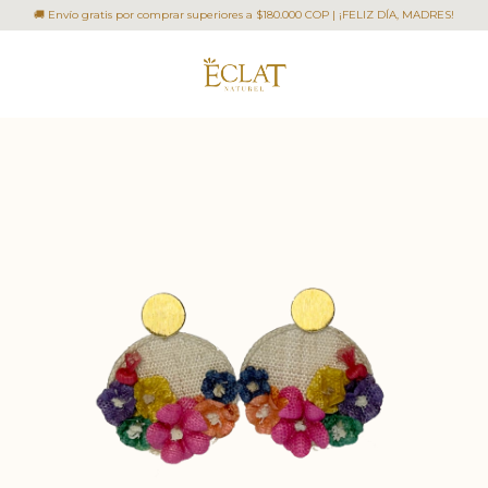
🚚 Envío gratis por comprar superiores a $180.000 COP | ¡FELIZ DÍA, MADRES!